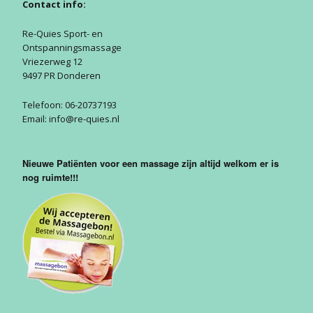
Contact info:
Aanmelden
Hamstring
Klassiek
Nieuwsbrief
Re-Quies Sport- en
Ontspanningsmassage
Liesblessure
20 vr
Vriezerweg 12
Gastenboek
Liesb
9497 PR Donderen
Spierscheuring
Privacy Policy
Telefoon: 06-20737193
Email: info@re-quies.nl
Enkel tapen
Nieuwe Patiënten voor een massage zijn altijd welkom er is
nog ruimte!!!