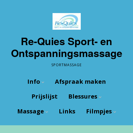
Re-Quies Sport- en
Ontspanningsmassage
SPORTMASSAGE
Info
Afspraak maken
Prijslijst
Blessures
Wie ben ik?
Massage
Links
Filmpjes
De Praktijk
Wat zijn blessures
Route
Enkel
Sport
Enkel tapen