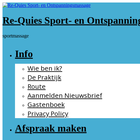
Ga
naar
de
Re-Quies Sport- en Ontspannin
inhoud
sportmassage
Info
Wie ben ik?
De Praktijk
Route
Aanmelden Nieuwsbrief
Gastenboek
Privacy Policy
Afspraak maken