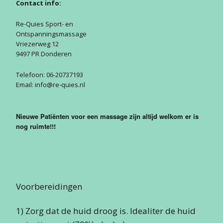
Contact info:
Aanmelden
Hamstring
Klassiek
Nieuwsbrief
Re-Quies Sport- en
Ontspanningsmassage
Liesblessure
20 vr
Vriezerweg 12
Gastenboek
Liesb
9497 PR Donderen
Spierscheuring
Privacy Policy
Telefoon: 06-20737193
Email: info@re-quies.nl
Enkel tapen
Nieuwe Patiënten voor een massage zijn altijd welkom er is
nog ruimte!!!
Voorbereidingen
1) Zorg dat de huid droog is. Idealiter de huid