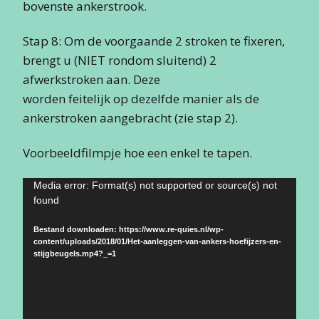
bovenste ankerstrook.
Stap 8: Om de voorgaande 2 stroken te fixeren,
brengt u (NIET rondom sluitend) 2
afwerkstroken aan. Deze
worden feitelijk op dezelfde manier als de
ankerstroken aangebracht (zie stap 2).
Voorbeeldfilmpje hoe een enkel te tapen.
Videospeler
Media error: Format(s) not supported or source(s) not
found
Bestand downloaden: https://www.re-quies.nl/wp-
content/uploads/2018/01/Het-aanleggen-van-ankers-hoefijzers-en-
stijgbeugels.mp4?_=1