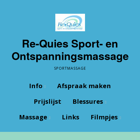
Re-Quies Sport- en
Ontspanningsmassage
SPORTMASSAGE
Info
Afspraak maken
Prijslijst
Blessures
Wie ben ik?
Massage
Links
Filmpjes
De Praktijk
Wat zijn blessures
Route
Enkel
Sport
Enkel tapen