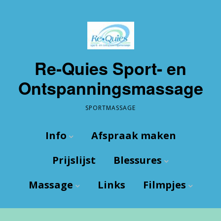
Re-Quies Sport- en
Ontspanningsmassage
SPORTMASSAGE
Info
Afspraak maken
Prijslijst
Blessures
Wie ben ik?
Massage
Links
Filmpjes
De Praktijk
Wat zijn blessures
Route
Enkel
Sport
Enkel tapen