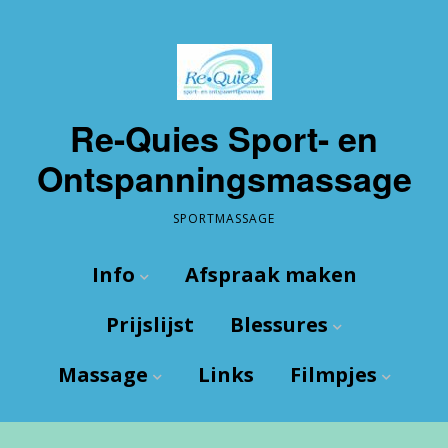
Re-Quies Sport- en
Ontspanningsmassage
SPORTMASSAGE
Info
Afspraak maken
Prijslijst
Blessures
Wie ben ik?
Massage
Links
Filmpjes
De Praktijk
Wat zijn blessures
Route
Enkel
Sport
Enkel tapen