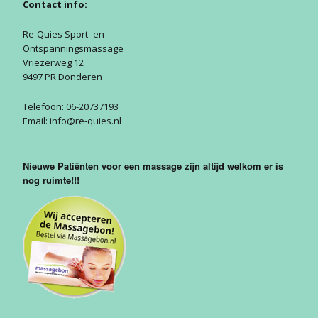
Contact info:
Aanmelden
Hamstring
Klassiek
Nieuwsbrief
Re-Quies Sport- en
Ontspanningsmassage
Liesblessure
20 vr
Vriezerweg 12
Gastenboek
Liesb
9497 PR Donderen
Spierscheuring
Privacy Policy
Telefoon: 06-20737193
Email: info@re-quies.nl
Enkel tapen
Nieuwe Patiënten voor een massage zijn altijd welkom er is
nog ruimte!!!